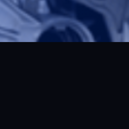
COURSE INFO
SKILL LEVEL
Beginner
TIME TO COMPLETE
40 horas
AULAS
140 aulas