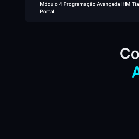
Módulo 4 Programação Avançada IHM Tia
Portal
Starter
R$59,7
12x
a vista R$ 597,00
Treinamento IHM Siem