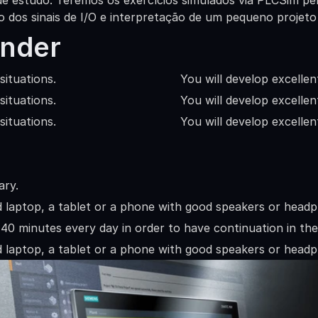
e estudo. Teremos os exercícios simulados via PLCSim pe
o dos sinais de I/O e interpretação de um pequeno projet
ender
situations.
You will develop excellent
situations.
You will develop excellent
situations.
You will develop excellent
ary.
d laptop, a tablet or a phone with good speakers or head
0-40 minutes every day in order to have continuation in the
d laptop, a tablet or a phone with good speakers or head