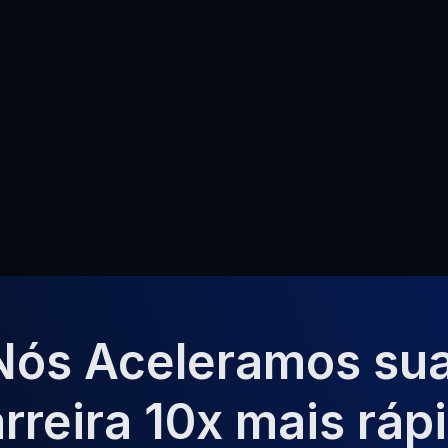
Formações Siemens e Rockwe
emy
Codigo fonte dos projetos
Biblioteca de UI/UX
Certificado
ted
Get Started
Nós Aceleramos sua
rreira 10x mais ráp