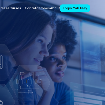
Login Yah Play
resas
Cursos
Contato
Krones
About
Login Yah Play