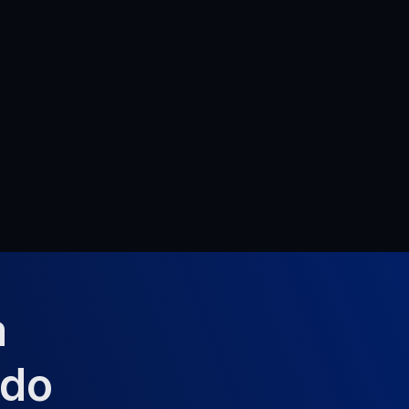
ll
 
ido