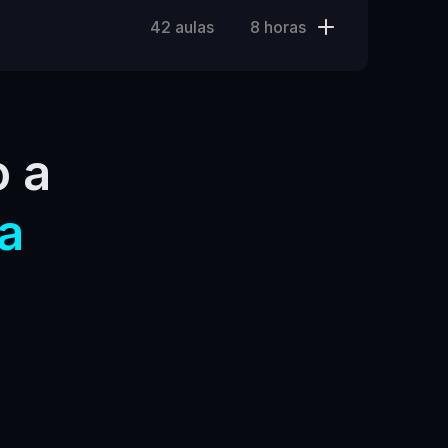
42 aulas
8 horas
Comece agora mesmo a 
a
/mês
ção 3.0