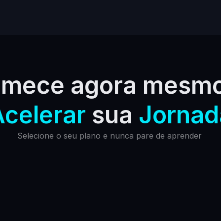
 
Acelerar
 sua 
Jornad
Selecione o seu plano e nunca pare de aprender 
One
0
R$249,70
12x
/mês
a vista R$ 2497,00
ens Comfort
Todas as Formações  Automa