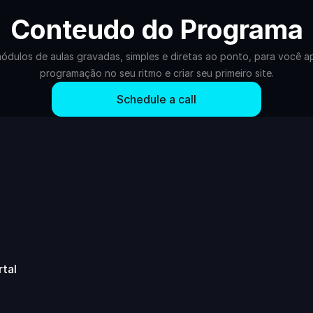
Conteudo do Programa
ódulos de aulas gravadas, simples e diretas ao ponto, para você ap
programação no seu ritmo e criar seu primeiro site.
Schedule a call
Schedule a call
tal