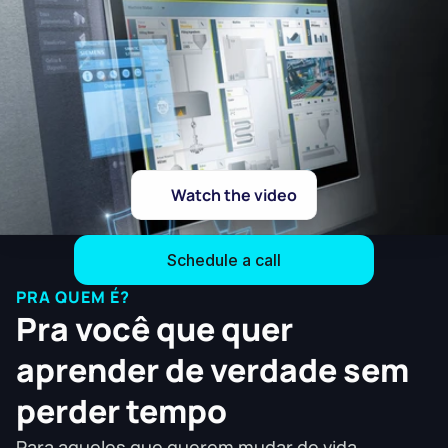
Watch the video
Schedule a call
Schedule a call
PRA QUEM É?
Pra você que quer 
aprender de verdade sem 
perder tempo
Para aqueles que querem mudar de vida